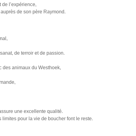
et de l’expérience,
ier auprès de son père Raymond.
mal,
isanat, de terroir et de passion.
vec des animaux du Westhoek,
lamande,
 assure une excellente qualité.
imites pour la vie de boucher font le reste.