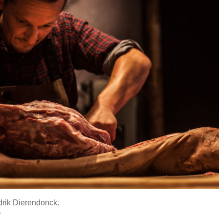
drik Dierendonck.
r